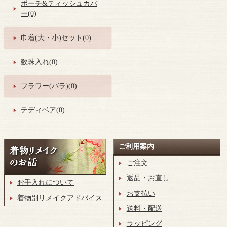
ポーチ&ティッシュカバ
ー(0)
巾着(大・小)セット(0)
数珠入れ(0)
フラワー(バラ)(0)
テディベア(0)
ご利用案内
ご注文
返品・お直し
お手入れについて
お支払い
着物別リメイクアドバイス
送料・配送
ラッピング