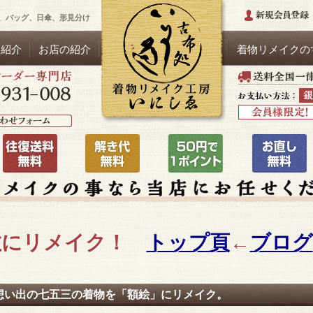
、バッグ、日傘、形見分け
品紹介
お店の紹介
着物リメイクの
敵にリメイク！
トップ頁
←
ブログ
想い出の七五三の着物を「額絵」にリメイク。