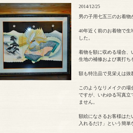
2014/12/25
男の子用七五三のお着物
40年近く前のお着物で
した。
着物を額に収める場合、
生地の補修および裏打ち
額も特注品で見栄えは抜
このようなリメイクの場
ですが、いわゆる写真立
ません。
額絵になさるお客様はた
入れるだけ」という簡単