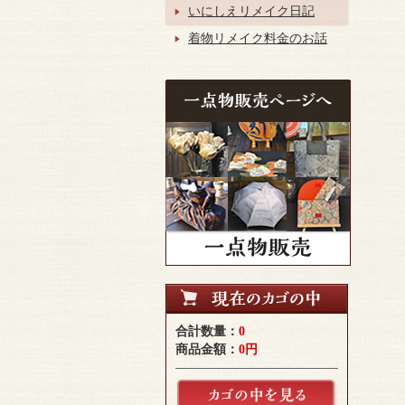
いにしえリメイク日記
着物リメイク料金のお話
合計数量：
0
商品金額：
0円