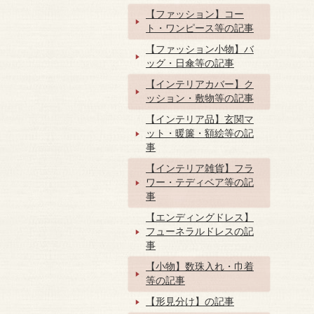
【ファッション】コー
ト・ワンピース等の記事
【ファッション小物】バ
ッグ・日傘等の記事
【インテリアカバー】ク
ッション・敷物等の記事
【インテリア品】玄関マ
ット・暖簾・額絵等の記
事
【インテリア雑貨】フラ
ワー・テディベア等の記
事
【エンディングドレス】
フューネラルドレスの記
事
【小物】数珠入れ・巾着
等の記事
【形見分け】の記事