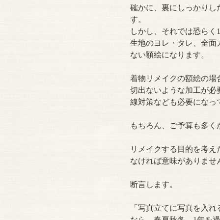
確かに、裏にしっかりし
す。
しかし、それでは恐らく
生地のヨレ・タレ、全面
ない額絵になります。
着物リメイクの額絵の場
切出ないような加工が必
線対策なども必要になっ
もちろん、ご予算も多く
リメイクする目的を考え
なければ意味がありませ
断言します。
「写真立てに写真を入れ
なら、春夏秋冬、1年を