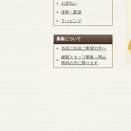
お支払い
送料・配送
ラッピング
募集について
当店に出品ご希望の方へ
縫製スタッフ募集→岡山
県内の方に限ります