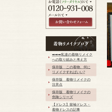
➡➡➡私達の着物リメイク
への取り組みと考え方
保存版 この着物、何に
リメイクすればいい?
保存版 着物リメイクの
注意点
保存版 着物リメイクの
危険シリーズ
【ドレス】留袖ドレス・
着物ドレスの記事