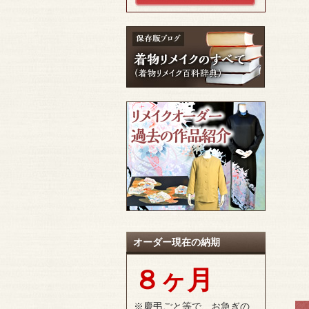
オーダー現在の納期
８ヶ月
※慶弔ごと等で、お急ぎの