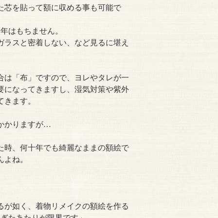
た芯を貼って額に収める事も可能で
1年はもちません。
ガラスと密着しない、など見るに堪え
合は「布」ですので、ヨレやタレが一
要になってきますし、湿気対策や紫外
てきます。
かかりますが…
た時、何十年でも綺麗なままの額絵で
んよね。
るが如く、着物リメイクの額絵を作る
過ぎたあたりが限界です」