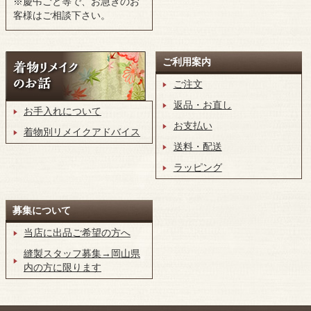
※慶弔ごと等で、お急ぎのお
客様はご相談下さい。
ご利用案内
ご注文
返品・お直し
お手入れについて
お支払い
着物別リメイクアドバイス
送料・配送
ラッピング
募集について
当店に出品ご希望の方へ
縫製スタッフ募集→岡山県
内の方に限ります