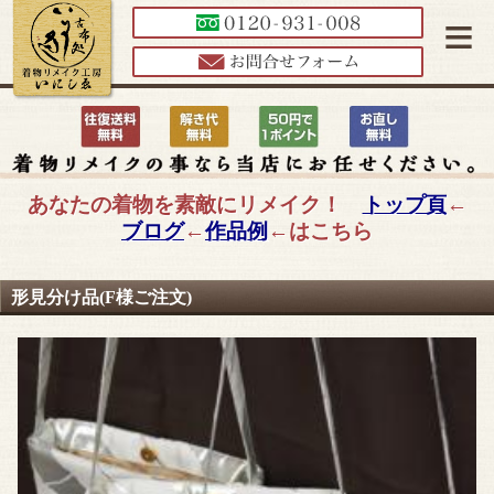
≡
あなたの着物を素敵にリメイク！
トップ頁
←
ブログ
←
作品例
←はこちら
形見分け品(F様ご注文)