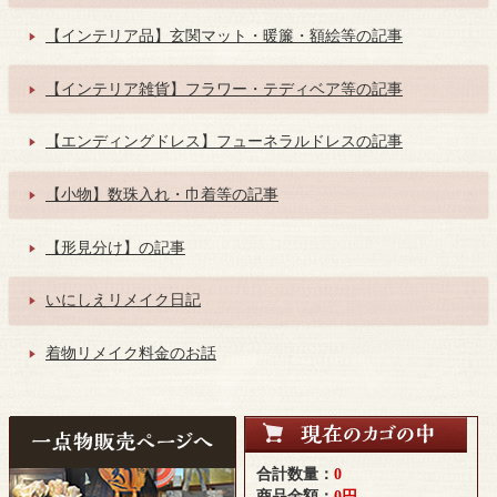
【インテリア品】玄関マット・暖簾・額絵等の記事
【インテリア雑貨】フラワー・テディベア等の記事
【エンディングドレス】フューネラルドレスの記事
【小物】数珠入れ・巾着等の記事
【形見分け】の記事
いにしえリメイク日記
着物リメイク料金のお話
合計数量：
0
商品金額：
0円