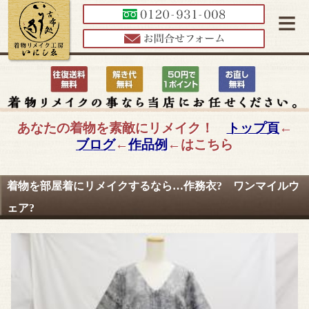
≡
あなたの着物を素敵にリメイク！
トップ頁
←
ブログ
←
作品例
←はこちら
着物を部屋着にリメイクするなら…作務衣? ワンマイルウ
ェア?