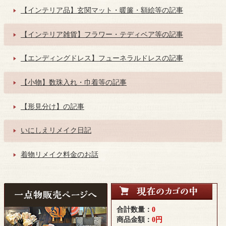
【インテリア品】玄関マット・暖簾・額絵等の記事
【インテリア雑貨】フラワー・テディベア等の記事
【エンディングドレス】フューネラルドレスの記事
【小物】数珠入れ・巾着等の記事
【形見分け】の記事
いにしえリメイク日記
着物リメイク料金のお話
合計数量：
0
商品金額：
0円