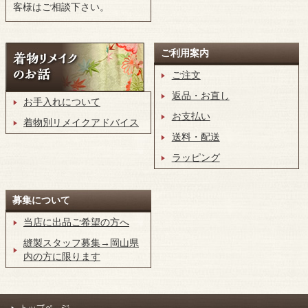
客様はご相談下さい。
ご利用案内
ご注文
返品・お直し
お手入れについて
お支払い
着物別リメイクアドバイス
送料・配送
ラッピング
募集について
当店に出品ご希望の方へ
縫製スタッフ募集→岡山県
内の方に限ります