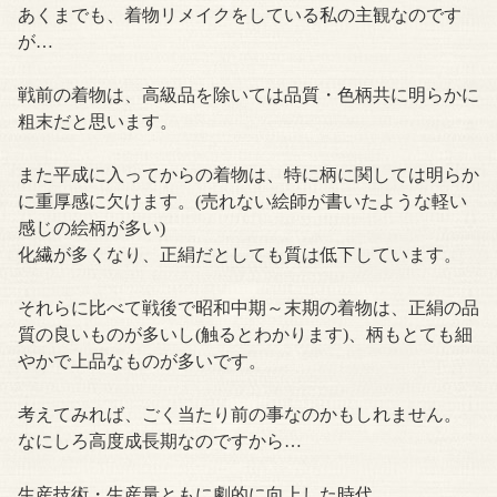
あくまでも、着物リメイクをしている私の主観なのです
が…
戦前の着物は、高級品を除いては品質・色柄共に明らかに
粗末だと思います。
また平成に入ってからの着物は、特に柄に関しては明らか
に重厚感に欠けます。(売れない絵師が書いたような軽い
感じの絵柄が多い)
化繊が多くなり、正絹だとしても質は低下しています。
それらに比べて戦後で昭和中期～末期の着物は、正絹の品
質の良いものが多いし(触るとわかります)、柄もとても細
やかで上品なものが多いです。
考えてみれば、ごく当たり前の事なのかもしれません。
なにしろ高度成長期なのですから…
生産技術・生産量ともに劇的に向上した時代