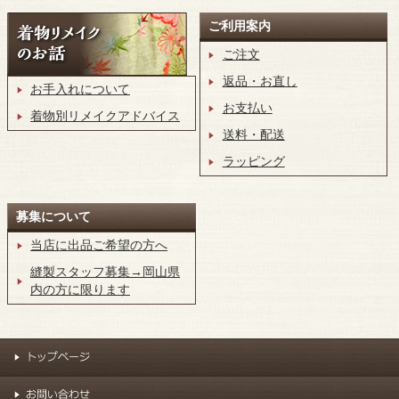
ご利用案内
ご注文
返品・お直し
お手入れについて
お支払い
着物別リメイクアドバイス
送料・配送
ラッピング
募集について
当店に出品ご希望の方へ
縫製スタッフ募集→岡山県
内の方に限ります