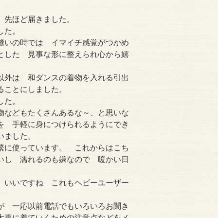
 先ほど届きました。
した。
縫いの時では イマイチ感覚がつかめ
とした 見事な形に整えられ心から嬉
以外は 和ダンスの着物を入れる引出
ることにしました。
した。
物などもたくさんあるな～、と思いな
を 手軽に身につけられるようにでき
いました。
繁に使っています。 これからはこち
いし 濡れるのも嫌なので 暖かい日
 いいですね これもヘビーユーザー
 一応以前電話でもいろいろお聞き
大事に着ていくための注意点などをメ