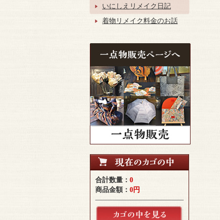
いにしえリメイク日記
着物リメイク料金のお話
合計数量：
0
商品金額：
0円