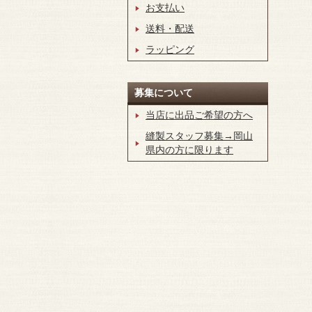
お支払い
送料・配送
ラッピング
募集について
当店に出品ご希望の方へ
縫製スタッフ募集→岡山
県内の方に限ります