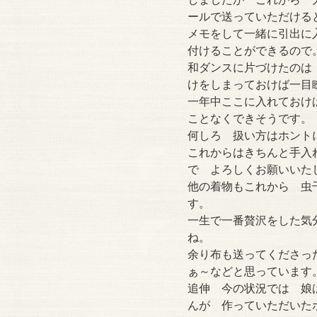
ールで送っていただける
メモをして一緒に引出に
付けることができるので
和ダンスに片づけたのは
けをしまっておけば一
一年中ここに入れておけ
ことなくできそうです。
何しろ 扱い方はホント
これからはきちんと手入
で よろしくお願いいた
他の着物もこれから 虫
す。
一生で一番贅沢をした気
ね。
余り布も送ってくださっ
ぁ～などと思っています
追伸 今の状況では 娘
んが 作っていただいた