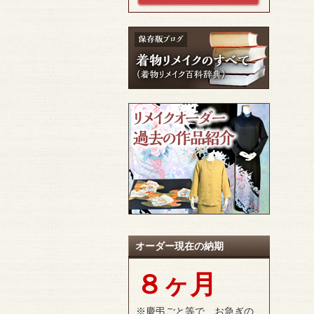
オーダー現在の納期
８ヶ月
※慶弔ごと等で、お急ぎの