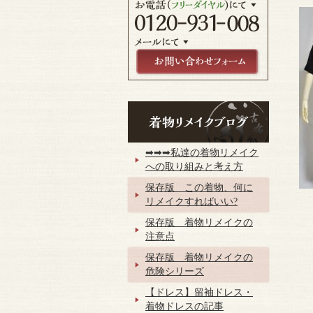
➡➡➡私達の着物リメイク
への取り組みと考え方
保存版 この着物、何に
リメイクすればいい?
保存版 着物リメイクの
注意点
保存版 着物リメイクの
危険シリーズ
【ドレス】留袖ドレス・
着物ドレスの記事