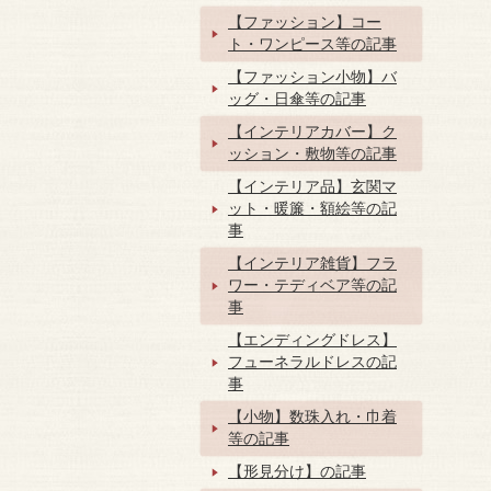
【ファッション】コー
ト・ワンピース等の記事
【ファッション小物】バ
ッグ・日傘等の記事
【インテリアカバー】ク
ッション・敷物等の記事
【インテリア品】玄関マ
ット・暖簾・額絵等の記
事
【インテリア雑貨】フラ
ワー・テディベア等の記
事
【エンディングドレス】
フューネラルドレスの記
事
【小物】数珠入れ・巾着
等の記事
【形見分け】の記事