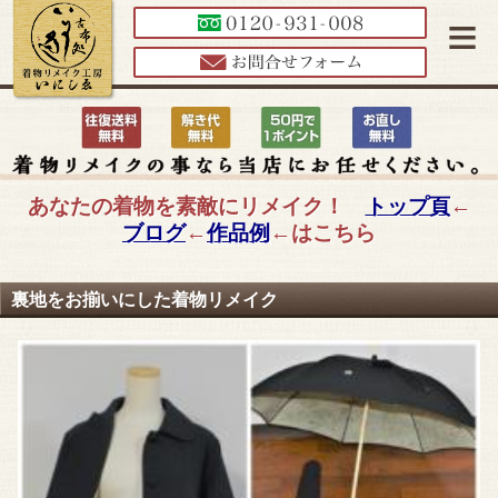
≡
あなたの着物を素敵にリメイク！
トップ頁
←
ブログ
←
作品例
←はこちら
裏地をお揃いにした着物リメイク