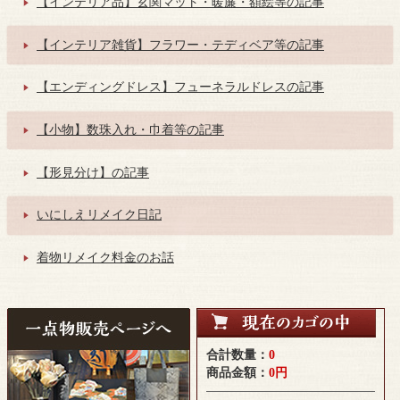
【インテリア品】玄関マット・暖簾・額絵等の記事
【インテリア雑貨】フラワー・テディベア等の記事
【エンディングドレス】フューネラルドレスの記事
【小物】数珠入れ・巾着等の記事
【形見分け】の記事
いにしえリメイク日記
着物リメイク料金のお話
合計数量：
0
商品金額：
0円