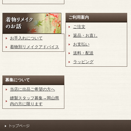
ご利用案内
ご注文
返品・お直し
お手入れについて
お支払い
着物別リメイクアドバイス
送料・配送
ラッピング
募集について
当店に出品ご希望の方へ
縫製スタッフ募集→岡山県
内の方に限ります