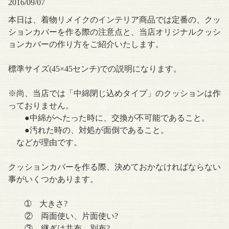
2016/09/07
本日は、着物リメイクのインテリア商品では定番の、クッ
ションカバーを作る際の注意点と、当店オリジナルクッシ
ョンカバーの作り方をご紹介いたします。
標準サイズ(45×45センチ)での説明になります。
※尚、当店では「中綿閉じ込めタイプ」のクッションは作
っておりません。
●中綿がへたった時に、交換が不可能であること。
●汚れた時の、対処が面倒であること。
などが理由です。
クッションカバーを作る際、決めておかなければならない
事がいくつかあります。
➀ 大きさ?
② 両面使い、片面使い?
③ 継ぎは共布、別布?